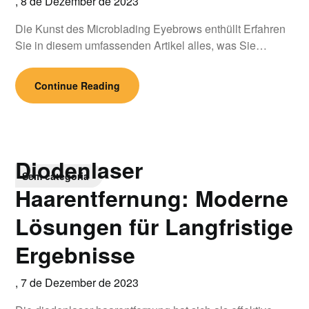
,
8 de Dezember de 2023
Die Kunst des Microblading Eyebrows enthüllt Erfahren
Sie in diesem umfassenden Artikel alles, was Sie…
Continue Reading
Diodenlaser
Sem categoria
Haarentfernung: Moderne
Lösungen für Langfristige
Ergebnisse
,
7 de Dezember de 2023