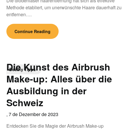
Die diodenlaser haarentfernung hat sich als effektive
Methode etabliert, um unerwünschte Haare dauerhaft zu
entfernen….
Continue Reading
Die Kunst des Airbrush
Beauty Tipps
Make-up: Alles über die
Ausbildung in der
Schweiz
,
7 de Dezember de 2023
Entdecken Sie die Magie der Airbrush Make-up