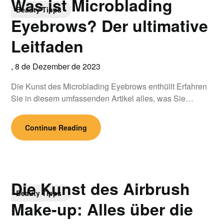
Was ist Microblading
Beauty Tipps
Eyebrows? Der ultimative
Leitfaden
,
8 de Dezember de 2023
Die Kunst des Microblading Eyebrows enthüllt Erfahren
Sie in diesem umfassenden Artikel alles, was Sie…
Continue Reading
Die Kunst des Airbrush
Beauty Tipps
Make-up: Alles über die